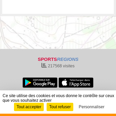
SPORTS
REGIONS
217568
visites
Charte cookies
Gestion des cookies
Ce site utilise des cookies et vous donne le contrôle sur ceux
que vous souhaitez activer
Informations légales
Signaler un contenu inapproprié
Tout accepter
Tout refuser
Personnaliser
Envie de participer ?
Connexion