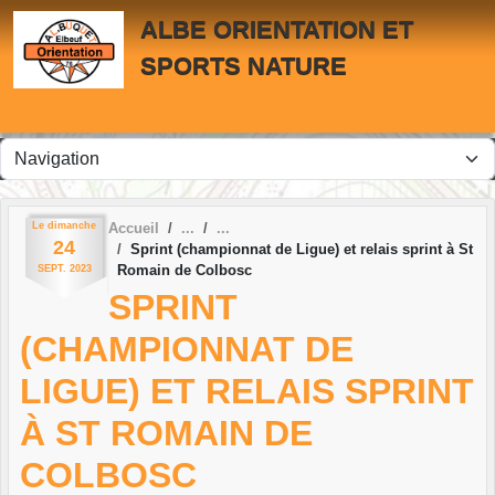
Panneau de gestion des cookies
ALBE ORIENTATION ET
SPORTS NATURE
Le
dimanche
Accueil
24
Sprint (championnat de Ligue) et relais sprint à St
Romain de Colbosc
SEPT.
2023
SPRINT
(CHAMPIONNAT DE
LIGUE) ET RELAIS SPRINT
À ST ROMAIN DE
COLBOSC